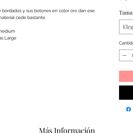
le bordados y sus botones en color oro dan ese
Tama
aterial cede bastante.
Eleg
a medium
as Large
Cantid
Más Información