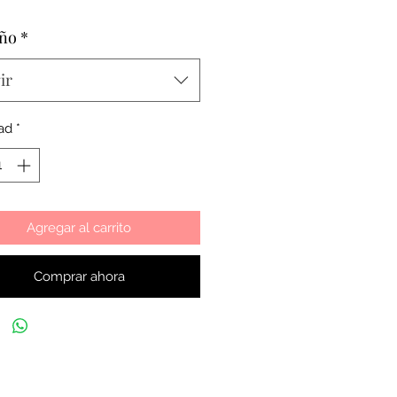
ño
*
ir
ad
*
Agregar al carrito
Comprar ahora