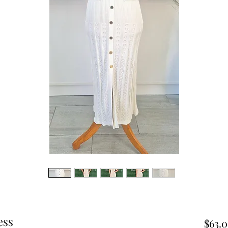
ess
$63.