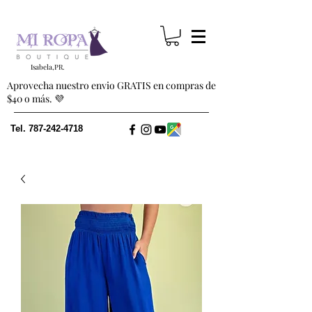
Isabela,PR.
Aprovecha nuestro envio GRATIS en compras de
$40 o más. 💜
Tel.
787-242-4718